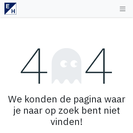
Overslaan naar inhoud
Fout 404
We konden de pagina waar
je naar op zoek bent niet
vinden!