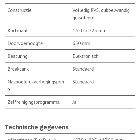
Constructie
Volledig RVS, dubbelwandig
geïsoleerd
Korfmaat
1350 x 725 mm
Doorvoerhoogte
650 mm
Besturing
Elektronisch
Breaktank
Standaard
Naspoeldrukverhogingspom
Standaard
p
Zelfreinigingsprogramma
Ja
Technische gegevens
Afmetingen (B x D x H)
1530 x 885 x 1790 mm