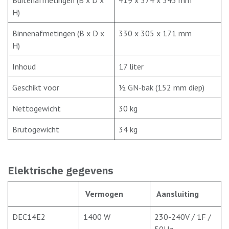
H)
Binnenafmetingen (B x D x
330 x 305 x 171 mm
H)
Inhoud
17 liter
Geschikt voor
½ GN-bak (152 mm diep)
Nettogewicht
30 kg
Brutogewicht
34 kg
Elektrische gegevens
Vermogen
Aansluiting
DEC14E2
1400 W
230-240V / 1F /
50Hz