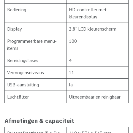
Bediening
HD-controller met
kleurendisplay
Display
2,8” LCD kleurenscherm
Programmeerbare menu-
100
items
Bereidingsfases
4
Vermogensniveaus
11
USB-aansluiting
Ja
Luchtfilter
Uitneembaar en reinigbaar
Afmetingen & capaciteit
Buitenafmetingen (B x D x
419 x 574 x 343 mm