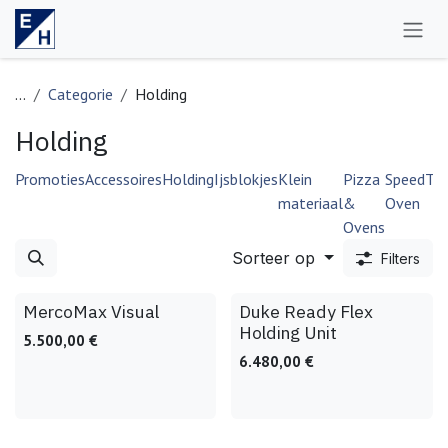
Overslaan naar inhoud
...
Categorie
Holding
Holding
Promoties
Accessoires
Holding
Ijsblokjes
Klein
Pizza
Speed
Toa
materiaal
&
Oven
Ovens
Sorteer op
Filters
MercoMax Visual
Duke Ready Flex
Holding Unit
5.500,00
€
6.480,00
€