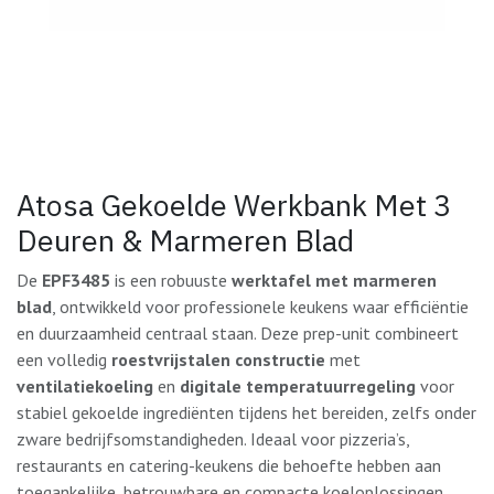
Atosa Gekoelde Werkbank Met 3
Deuren & Marmeren Blad
De
EPF3485
is een robuuste
werktafel met marmeren
blad
, ontwikkeld voor professionele keukens waar efficiëntie
en duurzaamheid centraal staan. Deze prep-unit combineert
een volledig
roestvrijstalen constructie
met
ventilatiekoeling
en
digitale temperatuurregeling
voor
stabiel gekoelde ingrediënten tijdens het bereiden, zelfs onder
zware bedrijfsomstandigheden. Ideaal voor pizzeria’s,
restaurants en catering-keukens die behoefte hebben aan
toegankelijke, betrouwbare en compacte koeloplossingen