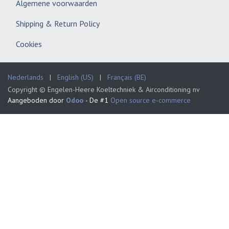
Algemene voorwaarden
Shipping & Return Policy
Cookies
Nederlands
|
English (US)
|
Français (BE)
Copyright © Engelen-Heere Koeltechniek & Airconditioning nv
Aangeboden door
Odoo
- De #1
Open source e-commerce