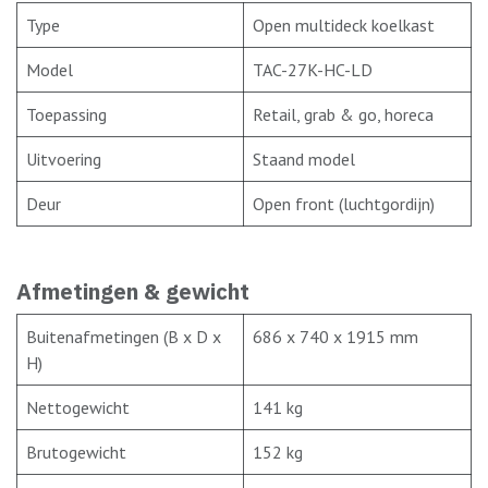
Type
Open multideck koelkast
Model
TAC-27K-HC-LD
Toepassing
Retail, grab & go, horeca
Uitvoering
Staand model
Deur
Open front (luchtgordijn)
Afmetingen & gewicht
Buitenafmetingen (B x D x
686 x 740 x 1915 mm
H)
Nettogewicht
141 kg
Brutogewicht
152 kg