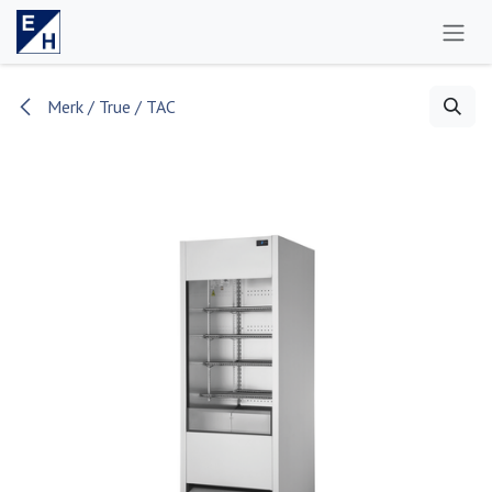
Se rendre au contenu
Merk / True / TAC