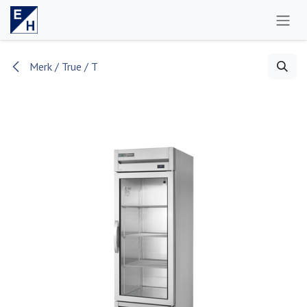
Se rendre au contenu
Merk / True / T