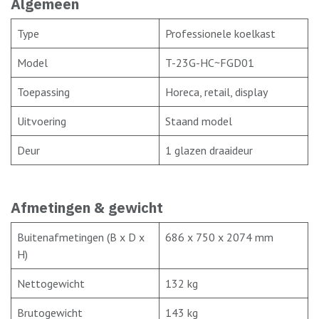
Algemeen
Type
Professionele koelkast
Model
T-23G-HC~FGD01
Toepassing
Horeca, retail, display
Uitvoering
Staand model
Deur
1 glazen draaideur
Afmetingen & gewicht
Buitenafmetingen (B x D x
686 x 750 x 2074 mm
H)
Nettogewicht
132 kg
Brutogewicht
143 kg